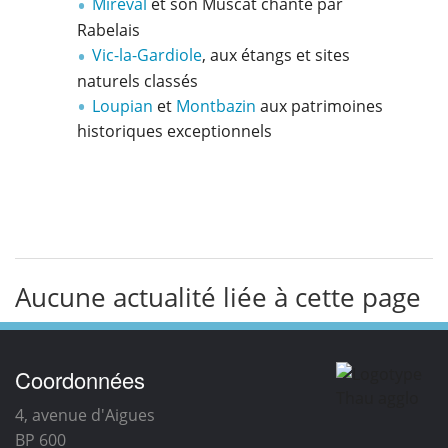
Mireval
et son Muscat chanté par
Rabelais
Vic-la-Gardiole
, aux étangs et sites
naturels classés
Loupian
et
Montbazin
aux patrimoines
historiques exceptionnels
Aucune actualité liée à cette page
Coordonnées
4, avenue d'Aigues
BP 600