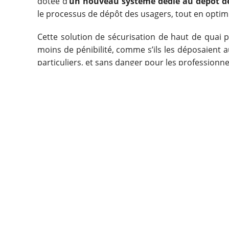
dotée d’
un nouveau système dédié au dépôt de
le processus de dépôt des usagers, tout en optimi
Cette solution de sécurisation de haut de quai
moins de pénibilité, comme s’ils les déposaient 
particuliers, et sans danger pour les professionn
La technologie du dispositif offre également de
Un pré-tri des gravats est automatiquement réal
plus, le système optimise le remplissage des ben
réduisant ainsi le besoin de rotations fréque
déchetterie.