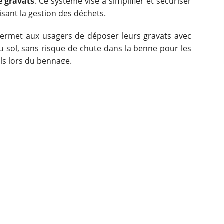
 gravats
. Ce système vise à simplifier et sécuriser
sant la gestion des déchets.
 permet aux usagers de déposer leurs gravats avec
au sol, sans risque de chute dans la benne pour les
els lors du bennage.
s avantages en matière de gestion et de recyclage.
isé, améliorant la valorisation de la matière. De
nes en orientant intelligemment le flux de gravats,
ntes des bennes, assurées par les agents de la