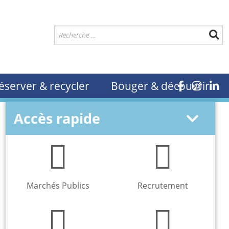
éserver & recycler
Bouger & découvrir
Accès rapide
Marchés Publics
Recrutement