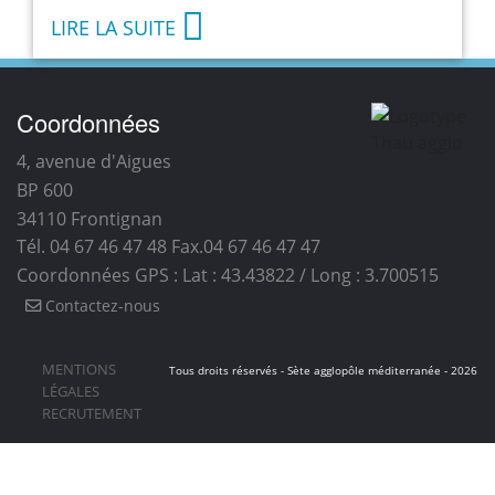
LIRE LA SUITE
Coordonnées
4, avenue d'Aigues
BP 600
34110
Frontignan
Tél. 04 67 46 47 48
Fax.04 67 46 47 47
Coordonnées GPS : Lat : 43.43822 / Long : 3.700515
Contactez-nous
MENTIONS
Tous droits réservés - Sète agglopôle méditerranée - 2026
LÉGALES
RECRUTEMENT