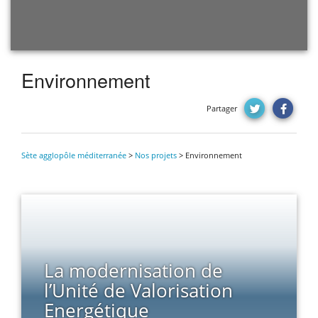
Environnement
Partager
Sète agglopôle méditerranée
>
Nos projets
>
Environnement
La modernisation de
l’Unité de Valorisation
Energétique