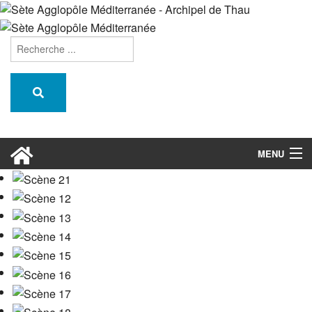
MENU
L'agglopôle
Nos projets
Un territoire attractif
Habiter & se former
Préserver & recycler