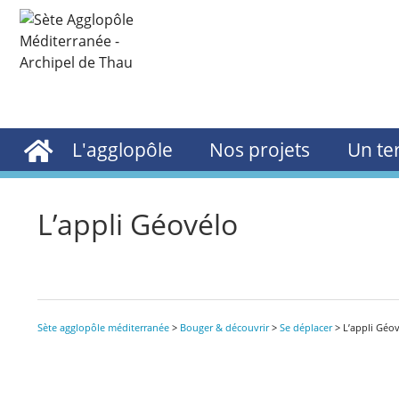
L'agglopôle
Nos projets
Un ter
L’appli Géovélo
Sète agglopôle méditerranée
>
Bouger & découvrir
>
Se déplacer
>
L’appli Géo