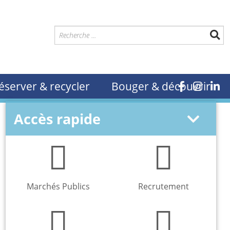
éserver & recycler
Bouger & découvrir
Accès rapide
Marchés Publics
Recrutement