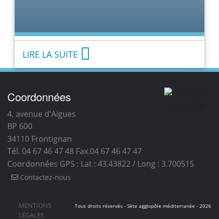
LIRE LA SUITE
Coordonnées
4, avenue d'Aigues
BP 600
34110
Frontignan
Tél. 04 67 46 47 48
Fax.04 67 46 47 47
Coordonnées GPS : Lat : 43.43822 / Long : 3.700515
Contactez-nous
MENTIONS
Tous droits réservés - Sète agglopôle méditerranée - 2026
LÉGALES