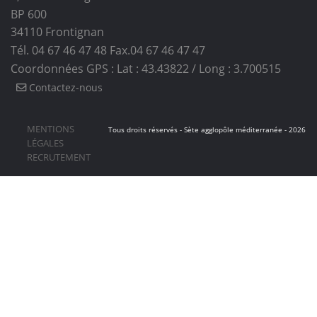
BP 600
34110
Frontignan
Tél. 04 67 46 47 48
Fax.04 67 46 47 47
Coordonnées GPS : Lat : 43.43822 / Long : 3.700515
Contactez-nous
MENTIONS
Tous droits réservés - Sète agglopôle méditerranée - 2026
LÉGALES
RECRUTEMENT