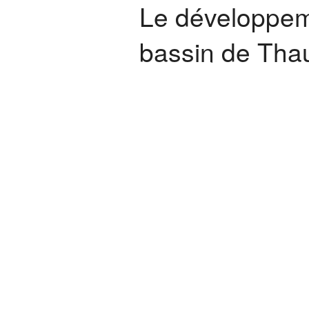
Le développeme
bassin de Tha
Sète agglopôle méditerranée
>
L’a
durable sur le bassin de Thau
Véritable éco-territoire au cœu
dans l’Hérault), placé entre la t
étangs), Sète agglopôle mé
exceptionnel. On y répertorie 8 
humides, 140 km de cours d’eau
rocheuses. La richesse de cett
économique du territoire : pêche
L’Agglopôle veille à la préserva