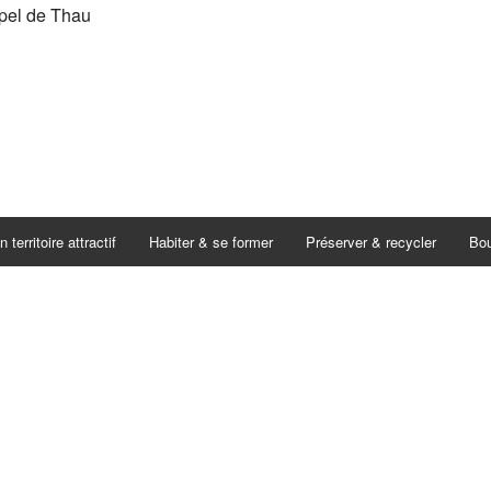
n territoire attractif
Habiter & se former
Préserver & recycler
Bou