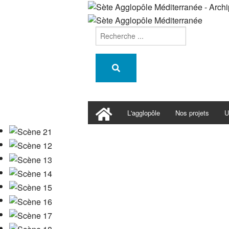
L'agglopôle
Nos projets
U