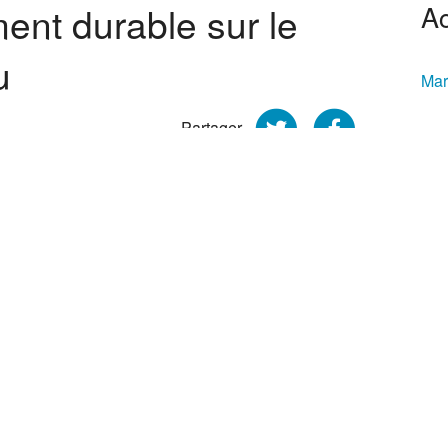
nt durable sur le
Ac
u
Mar
Partager
Tra
gglopôle
>
Le territoire
>
Le développement
Mus
r de l’Arc méditerranéen (proche de Montpellier
erre (garrigues et vignes) et l’eau (la mer et les
diterranée représente un ensemble naturel
500 ha de lagunes et d’étangs, 6 000 ha de zones
, 26,5 km de littoral sableux et 2 km de côtes
e réserve naturelle a favorisé le développement
V
, conchyliculture, thermalisme.
Vo
tion et à la gestion de ces espaces d’exception :