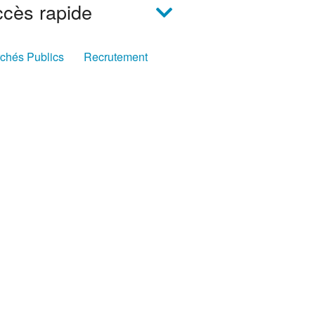
cès rapide
chés Publics
Recrutement
nsport
Déchets
ées & Jardin
Médiathèques
idéothèque
ir toutes nos vidéos