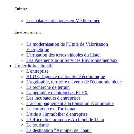
Culture
Les balades artistiques en Méditerranée
Environnement
La modernisation de l'Unité de Valorisation
Energétique
L'irrigation des terres viticoles du Listel
Les Paiements pour Services Environnementaux
Un territoire attractif
L'entreprise
BLUE, l'agence d'attractivité économique
L'agglopôle, territoire d'avenir de l'économie bleue
La recherche de terrain
La pépinière d'entreprises FLEX
Les incubateurs d'entreprises
L'accompagnement à la transition économique
Le commerce et l'artisanat
L'aide à l'immobilier d'entreprise
L'Office du Commerce Archipel de Thau
Le tourisme
La destination "Archipel de Thau"