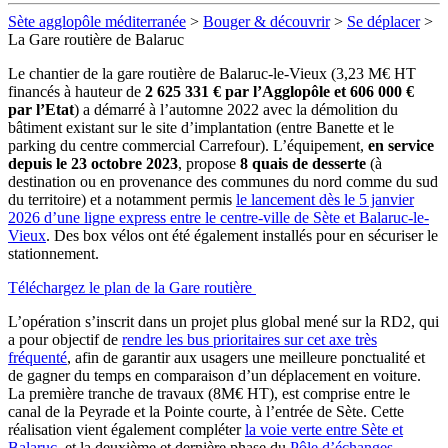
Sète agglopôle méditerranée
>
Bouger & découvrir
>
Se déplacer
>
La Gare routière de Balaruc
Le chantier de la gare routière de Balaruc-le-Vieux (3,23 M€ HT
financés à hauteur de
2 625 331 € par l’Agglopôle et 606 000 €
par l’Etat
) a démarré à l’automne 2022 avec la démolition du
bâtiment existant sur le site d’implantation (entre Banette et le
parking du centre commercial Carrefour). L’équipement,
en service
depuis le 23 octobre 2023
, propose
8 quais de desserte
(à
destination ou en provenance des communes du nord comme du sud
du territoire) et a notamment permis
le lancement dès le 5 janvier
2026 d’une ligne express entre le centre-ville de Sète et Balaruc-le-
Vieux
. Des box vélos ont été également installés pour en sécuriser le
stationnement.
Téléchargez le plan de la Gare routière
L’opération s’inscrit dans un projet plus global mené sur la RD2, qui
a pour objectif de
rendre les bus prioritaires sur cet axe très
fréquenté
, afin de garantir aux usagers une meilleure ponctualité et
de gagner du temps en comparaison d’un déplacement en voiture.
La première tranche de travaux (8M€ HT), est comprise entre le
canal de la Peyrade et la Pointe courte, à l’entrée de Sète. Cette
réalisation vient également compléter
la voie verte entre Sète et
Balaruc
, et la deuxième et dernière phase du
Pôle d’échanges