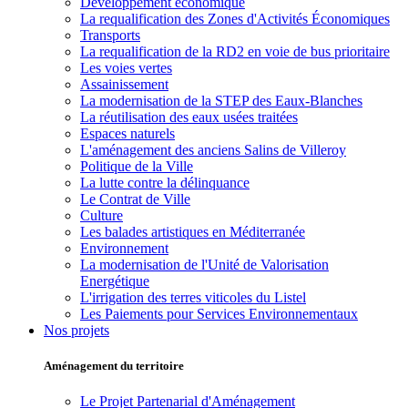
Développement économique
La requalification des Zones d'Activités Économiques
Transports
La requalification de la RD2 en voie de bus prioritaire
Les voies vertes
Assainissement
La modernisation de la STEP des Eaux-Blanches
La réutilisation des eaux usées traitées
Espaces naturels
L'aménagement des anciens Salins de Villeroy
Politique de la Ville
La lutte contre la délinquance
Le Contrat de Ville
Culture
Les balades artistiques en Méditerranée
Environnement
La modernisation de l'Unité de Valorisation
Energétique
L'irrigation des terres viticoles du Listel
Les Paiements pour Services Environnementaux
Nos projets
Aménagement du territoire
Le Projet Partenarial d'Aménagement