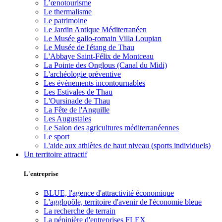
L’œnotourisme
Le thermalisme
Le patrimoine
Le Jardin Antique Méditerranéen
Le Musée gallo-romain Villa Loupian
Le Musée de l'étang de Thau
L'Abbaye Saint-Félix de Montceau
La Pointe des Onglous (Canal du Midi)
L'archéologie préventive
Les événements incontournables
Les Estivales de Thau
L'Oursinade de Thau
La Fête de l'Anguille
Les Augustales
Le Salon des agricultures méditerranéennes
Le sport
L'aide aux athlètes de haut niveau (sports individuels)
Un territoire attractif
L'entreprise
BLUE, l'agence d'attractivité économique
L'agglopôle, territoire d'avenir de l'économie bleue
La recherche de terrain
La pépinière d'entreprises FLEX