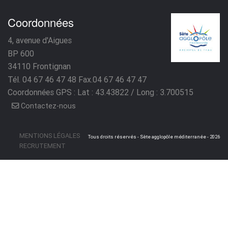
Coordonnées
4, avenue d'Aigues
BP 600
34110
Frontignan
Tél. 04 67 46 47 48
Fax.04 67 46 47 47
Coordonnées GPS : Lat : 43.43822 / Long : 3.700515
Contactez-nous
MENTIONS LÉGALES
Tous droits réservés - Sète agglopôle méditerranée - 2026
RECRUTEMENT