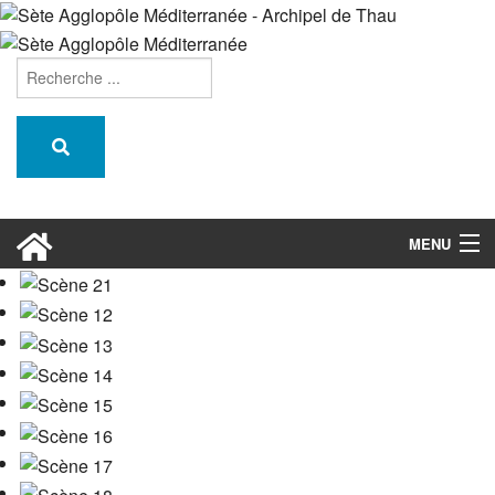
MENU
L'agglopôle
Nos projets
Un territoire attractif
Habiter & se former
Préserver & recycler