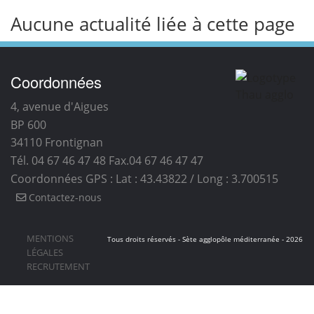
Aucune actualité liée à cette page
Coordonnées
4, avenue d'Aigues
BP 600
34110
Frontignan
Tél. 04 67 46 47 48
Fax.04 67 46 47 47
Coordonnées GPS : Lat : 43.43822 / Long : 3.700515
Contactez-nous
MENTIONS
Tous droits réservés - Sète agglopôle méditerranée - 2026
LÉGALES
RECRUTEMENT