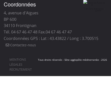
Coordonnées
4, avenue d'Aigues
BP 600
34110
Frontignan
Tél. 04 67 46 47 48
Fax.04 67 46 47 47
Coordonnées GPS : Lat : 43.43822 / Long : 3.700515
Contactez-nous
MENTIONS
Tous droits réservés - Sète agglopôle méditerranée - 2026
LÉGALES
RECRUTEMENT