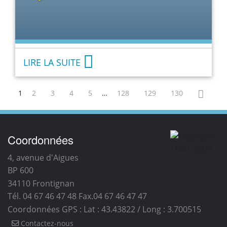
LIRE LA SUITE
1
2
3
4
5
…
128
129
130
Coordonnées
4, avenue d'Aigues
BP 600
34110
Frontignan
Tél. 04 67 46 47 48
Fax.04 67 46 47 47
Coordonnées GPS : Lat : 43.43822 / Long : 3.700515
Contactez-nous