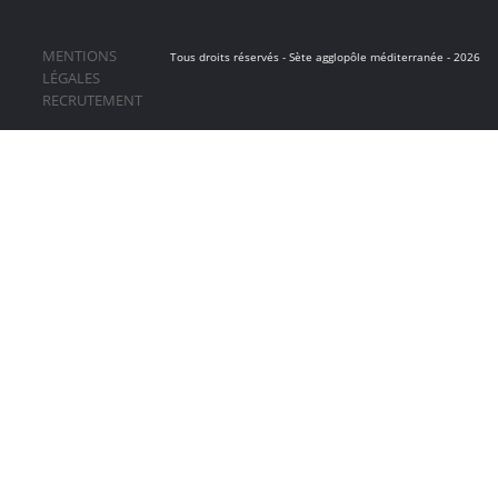
MENTIONS
Tous droits réservés - Sète agglopôle méditerranée - 2026
LÉGALES
RECRUTEMENT