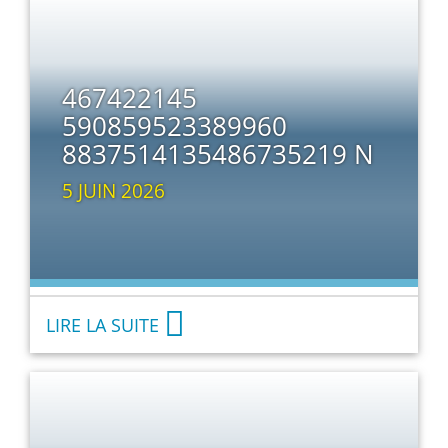
467422145
590859523389960
8837514135486735219 N
5 JUIN 2026
LIRE LA SUITE