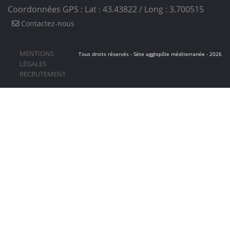
Coordonnées GPS : Lat : 43.43822 / Long : 3.700515
Contactez-nous
MENTIONS
Tous droits réservés - Sète agglopôle méditerranée - 2026
LÉGALES
RECRUTEMENT