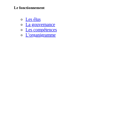
Le fonctionnement
Les élus
La gouvernance
Les compétences
L'organigramme
Le budget
Le Plan Pluriannuel d'Investissements
Le Conseil de Développement
La vie de l'agglopôle
Les marchés publics
Les actes administratifs
Les enquêtes publiques
Les magazines communautaires
Les rapports d'activités
Le recrutement
Libre expression
Nos projets
Aménagement du territoire
Le Projet Partenarial d'Aménagement
L'aménagement de la "Frange Sud" de Frontignan