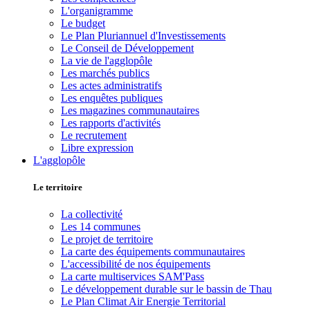
L'organigramme
Le budget
Le Plan Pluriannuel d'Investissements
Le Conseil de Développement
La vie de l'agglopôle
Les marchés publics
Les actes administratifs
Les enquêtes publiques
Les magazines communautaires
Les rapports d'activités
Le recrutement
Libre expression
L'agglopôle
Le territoire
La collectivité
Les 14 communes
Le projet de territoire
La carte des équipements communautaires
L'accessibilité de nos équipements
La carte multiservices SAM'Pass
Le développement durable sur le bassin de Thau
Le Plan Climat Air Energie Territorial