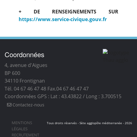
+ DE RENSEIGNEMENTS SUR
https://www.service-civique.gouv.fr
Coordonnées
4, avenue d'Aigues
BP 600
34110
Frontignan
Tél. 04 67 46 47 48
Fax.04 67 46 47 47
Coordonnées GPS : Lat : 43.43822 / Long : 3.700515
Contactez-nous
MENTIONS
Tous droits réservés - Sète agglopôle méditerranée - 2026
LÉGALES
RECRUTEMENT