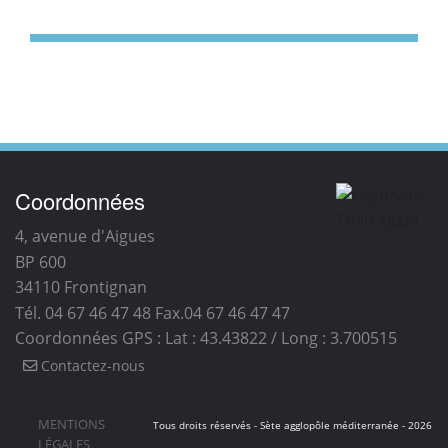
Coordonnées
4, avenue d'Aigues
BP 600
34110
Frontignan
Tél. 04 67 46 47 48
Fax.04 67 46 47 47
Coordonnées GPS : Lat : 43.43822 / Long : 3.700515
Contactez-nous
MENTIONS
Tous droits réservés - Sète agglopôle méditerranée - 2026
LÉGALES