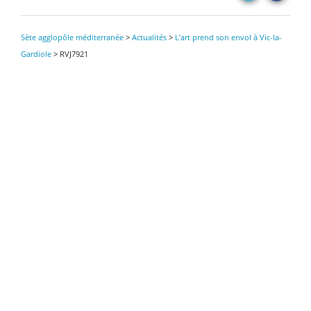
Sète agglopôle méditerranée
>
Actualités
>
L’art prend son envol à Vic-la-
Gardiole
>
RVJ7921