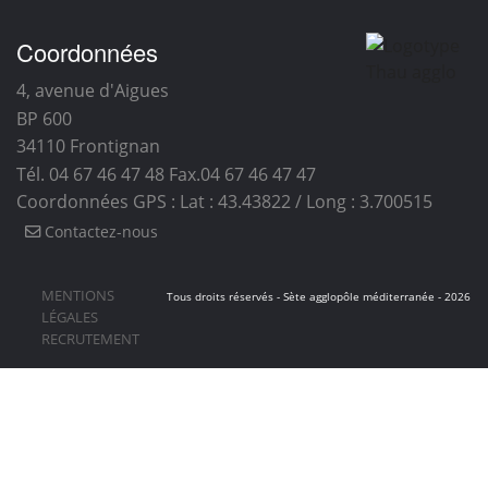
Coordonnées
4, avenue d'Aigues
BP 600
34110
Frontignan
Tél. 04 67 46 47 48
Fax.04 67 46 47 47
Coordonnées GPS : Lat : 43.43822 / Long : 3.700515
Contactez-nous
MENTIONS
Tous droits réservés - Sète agglopôle méditerranée - 2026
LÉGALES
RECRUTEMENT