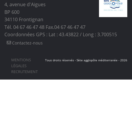
4, avenue d'Aigues
BP 600
34110
Frontignan
Tél. 04 67 46 47 48
Fax.04 67 46 47 47
Coordonnées GPS : Lat : 43.43822 / Long : 3.700515
Contactez-nous
MENTIONS
Tous droits réservés - Sète agglopôle méditerranée - 2026
LÉGALES
RECRUTEMENT