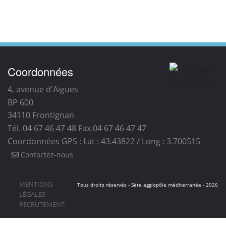
Coordonnées
4, avenue d'Aigues
BP 600
34110
Frontignan
Tél. 04 67 46 47 48
Fax.04 67 46 47 47
Coordonnées GPS : Lat : 43.43822 / Long : 3.700515
Contactez-nous
MENTIONS
Tous droits réservés - Sète agglopôle méditerranée - 2026
LÉGALES
RECRUTEMENT