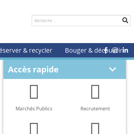
éserver & recycler
Bouger & découvrir
Accès rapide
Marchés Publics
Recrutement