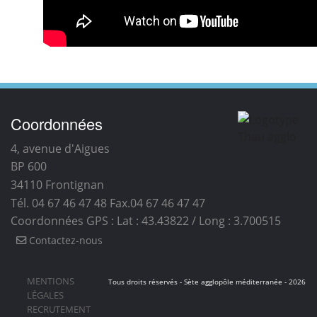
Coordonnées
4, avenue d'Aigues
BP 600
34110
Frontignan
Tél. 04 67 46 47 48
Fax.04 67 46 47 47
Coordonnées GPS : Lat : 43.43822 / Long : 3.700515
Contactez-nous
MENTIONS
Tous droits réservés - Sète agglopôle méditerranée - 2026
LÉGALES
RECRUTEMENT