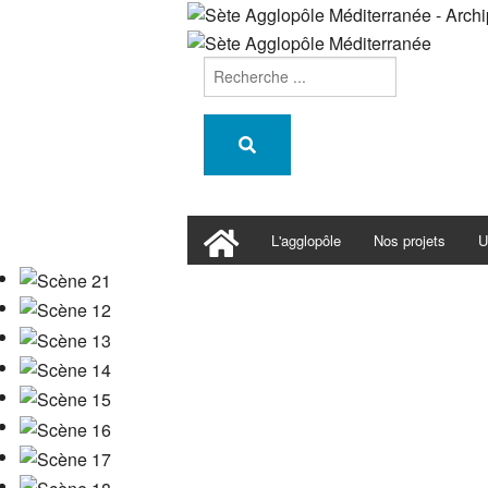
L'agglopôle
Nos projets
U