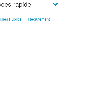
cès rapide
chés Publics
Recrutement
nsport
Déchets
ées & Jardin
Médiathèques
idéothèque
ir toutes nos vidéos