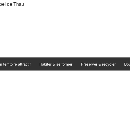
n territoire attractif
Habiter & se former
Préserver & recycler
Bou