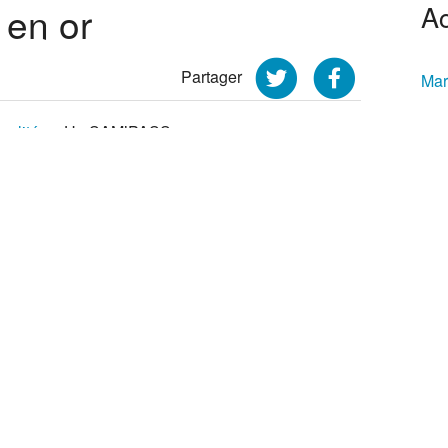
en or
Ac
Partager
Mar
ualités
>
Un SAM’PASS en or
Tra
te multiservice SAM’PASS (développée par
née par l’Agglopôle) vient de recevoir une
vril à Paris, lors du salon du Numérique
Mus
tenu un Cas d’Or dans la catégorie « Expérience
ial du Jury.
 qui propose un accès simplifié à nos différents
ductions auprès de nos partenaires, a déjà
re. Il est disponible sur
V
ar l’application, téléchargeable sur Google
Vo
u 04 67 46 22 38.