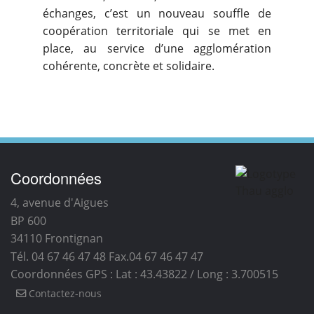
échanges, c’est un nouveau souffle de
coopération territoriale qui se met en
place, au service d’une agglomération
cohérente, concrète et solidaire.
Coordonnées
4, avenue d'Aigues
BP 600
34110
Frontignan
Tél. 04 67 46 47 48
Fax.04 67 46 47 47
Coordonnées GPS : Lat : 43.43822 / Long : 3.700515
Contactez-nous