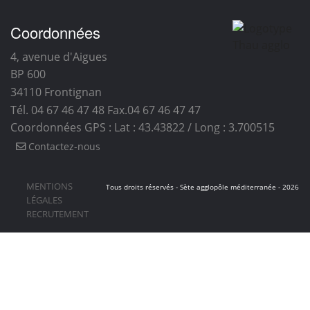
Coordonnées
4, avenue d'Aigues
BP 600
34110
Frontignan
Tél. 04 67 46 47 48
Fax.04 67 46 47 47
Coordonnées GPS : Lat : 43.43822 / Long : 3.700515
Contactez-nous
MENTIONS
Tous droits réservés - Sète agglopôle méditerranée - 2026
LÉGALES
RECRUTEMENT