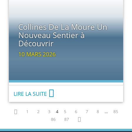
Collines De La Moure Un
Nouveau Sentier à
Découvrir
10 MARS 2026
LIRE LA SUITE
1
2
3
4
5
6
7
8
…
85
86
87