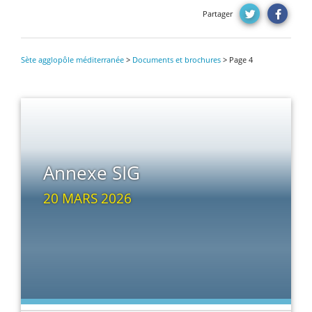
Partager
Sète agglopôle méditerranée
>
Documents et brochures
> Page 4
Annexe SIG
20 MARS 2026