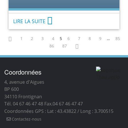
LIRE LA SUITE
1
2
3
4
5
6
7
8
9
…
85
86
87
Coordonnées
4, avenue d'Aigues
BP 600
34110
Frontignan
Tél. 04 67 46 47 48
Fax.04 67 46 47 47
Coordonnées GPS : Lat : 43.43822 / Long : 3.700515
Contactez-nous