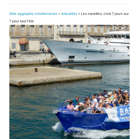
Sète agglopôle méditerranée
>
Actualités
>
Les navettes, c’est 7 jours sur
7 pour tout l’été