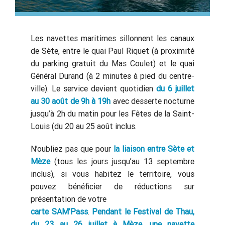
Les navettes maritimes sillonnent les canaux
de Sète, entre le quai Paul Riquet (à proximité
du parking gratuit du Mas Coulet) et le quai
Général Durand (à 2 minutes à pied du centre-
ville). Le service devient quotidien
du 6 juillet
au 30 août de 9h à 19h
avec desserte nocturne
jusqu’à 2h du matin pour les Fêtes de la Saint-
Louis (du 20 au 25 août inclus.
N’oubliez pas que pour
la liaison entre Sète et
Mèze
(tous les jours jusqu’au 13 septembre
inclus), si vous habitez le territoire, vous
pouvez bénéficier de réductions sur
présentation de votre
carte SAM’Pass
.
Pendant le Festival de Thau,
du 23 au 26 juillet à Mèze, une navette