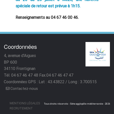
spéciale de retour est prévue à 1h15.
Renseignements au 04 67 46 00 46.
Coordonnées
4, avenue d'Aigues
BP 600
34110
Frontignan
Tél. 04 67 46 47 48
Fax.04 67 46 47 47
Coordonnées GPS : Lat : 43.43822 / Long : 3.700515
Contactez-nous
MENTIONS LÉGALES
Tous droits réservés - Sète agglopôle méditerranée - 2026
RECRUTEMENT