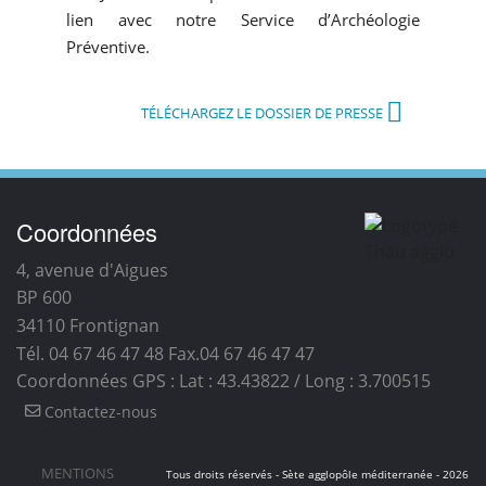
lien avec notre Service d’Archéologie
Préventive.
TÉLÉCHARGEZ LE DOSSIER DE PRESSE
Coordonnées
4, avenue d'Aigues
BP 600
34110
Frontignan
Tél. 04 67 46 47 48
Fax.04 67 46 47 47
Coordonnées GPS : Lat : 43.43822 / Long : 3.700515
Contactez-nous
MENTIONS
Tous droits réservés - Sète agglopôle méditerranée - 2026